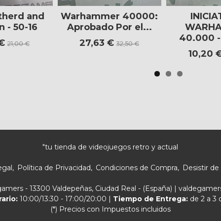
therd and
Warhammer 40000:
INICIA
n - 50-16
Aprobado Por el...
WARH
40.000 
 €
27,63 €
21,00 €
32,50 €
10,20 
"tu tienda de videojuegos retro y actual
egal
Política de Privacidad
Condiciones de Compra
Desistir de
egamers - 13300 Valdepeñas, Ciudad Real - (España) | valdegam
rario:
10:00/13:30 - 17:00/20:00 |
Tiempo de Entrega:
de 2 a 3 
(*) Precios con Impuestos incluidos