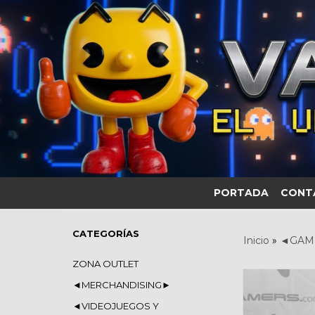
PORTADA
CONT
CATEGORÍAS
Inicio
»
◄GAM
ZONA OUTLET
◄MERCHANDISING►
◄VIDEOJUEGOS Y