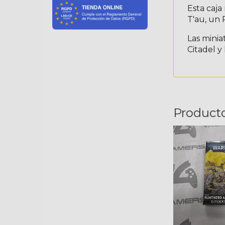
Esta caj
T'au, un 
Las minia
Citadel y 
Product