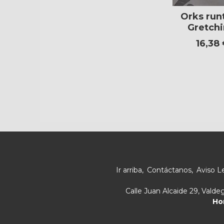
Orks run
Gretchi
16,38
Ir arriba
Contáctanos
Aviso L
Calle Juan Alcaide 29, Vald
Ho