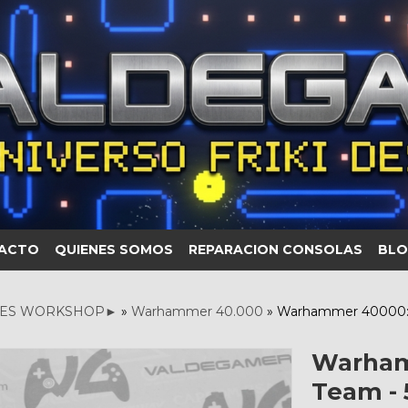
ACTO
QUIENES SOMOS
REPARACION CONSOLAS
BLO
ES WORKSHOP►
»
Warhammer 40.000
»
Warhammer 40000: P
Warham
Team - 