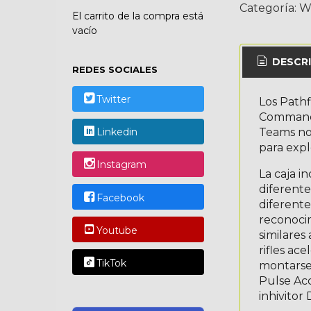
El carrito de la compra está
Categoría:
W
vacío
REDES SOCIALES
DESCRI
Twitter
Los Pathf
Commande
Linkedin
Teams no 
para expl
Instagram
La caja 
Facebook
diferente
diferente
Youtube
reconocim
similares
TikTok
rifles ac
montarse 
Pulse Acc
inhivitor