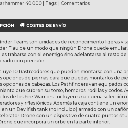
arhammer 40.000
|
Tags:
|
Comentarios
PCIÓN
COSTES DE ENVÍO
inder Teams son unidades de reconocimiento ligeras y se
r T'au de un modo que ningún Drone puede emular. La 
es trabarse con el enemigo sino adelantarse al resto de
orarlo con precisión.
incluye 10 Rastreadores que pueden montarse con una am
s opciones de piernas para que puedas montarlos de pie,
s opciones de cabezas. Los Pathfinders van equipados c
iento que cubren su torso, hombros, rodillas y codos. 
 a los de los Fire Warriors. Incluyen una buena selecció
eleradores y rifles iónicos. Además la caja contiene un
en un Devilfish tank (no incluido) armado con un cañón 
elerator Drone con un dispositivo de cuatro puntos situad
 Drone que incorpora un orbe en la parte inferior.