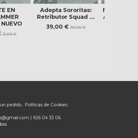
TE EN
Adepta Sororitas:
Necromund
AMMER
Retributor Squad ...
Automata (3
- NUEVO
39,00 €
33,85 €
50,00 €
€
12,00 €
 un pedido
Políticas de Cookies
ers@gmail.com |
926 04 33 06
dias