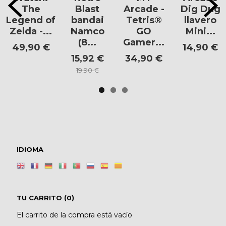
The
Blast
Arcade -
Dig Dug
Legend of
bandai
Tetris®
llavero
Zelda -...
Namco
GO
Mini...
(8...
Gamer...
49,90 €
14,90 €
15,92 €
34,90 €
19,90 €
IDIOMA
TU CARRITO (0)
El carrito de la compra está vacío