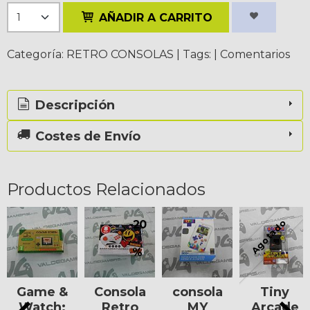
AÑADIR A CARRITO
Categoría:
RETRO CONSOLAS
|
Tags:
|
Comentarios
Descripción
Costes de Envío
Productos Relacionados
Agotado
-20
%
Game &
Consola
consola
Tiny
Watch:
Retro
MY
Arcade