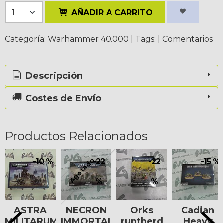
AÑADIR A CARRITO
Categoría:
Warhammer 40.000
|
Tags:
|
Comentarios
Descripción
Costes de Envío
Productos Relacionados
Agotado
-10 %
-22
-22
-15 %
%
%
ASTRA
NECRON
Orks
Cadian
MILITARUM
IMMORTALS
runtherd
Heavy