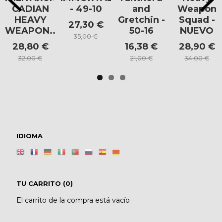
CADIAN
- 49-10
and
Weapon
HEAVY
Gretchin -
Squad -
27,30 €
WEAPON...
50-16
NUEVO
35,00 €
28,80 €
16,38 €
28,90 €
32,00 €
21,00 €
34,00 €
IDIOMA
TU CARRITO (0)
El carrito de la compra está vacío