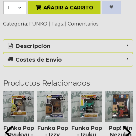
AÑADIR A CARRITO
Categoría:
FUNKO
|
Tags:
|
Comentarios
Descripción
Costes de Envío
Productos Relacionados
-5 €
-5 €
-5 €
Funko Pop
Funko Pop
Funko Pop
Pop! Pin
- Ryukyu -
- Izzy
- Izuku
Nezuko