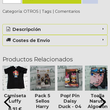
Categoría:
OTROS
|
Tags:
|
Comentarios
Descripción
Costes de Envío
Productos Relacionados
-9 €
-4 €
-4 €
Camiseta
Pack 5
Pop! Pin
Toalla
Luffy
Sellos
Daisy
Naruto
Harry
Duck - 04
Algodón
8,91 €